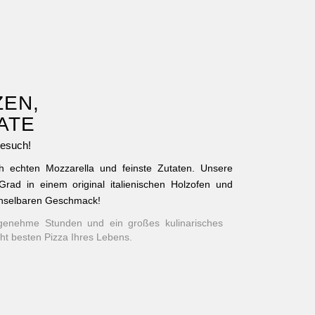
ZEN,
ATE
Besuch!
h echten Mozzarella und feinste Zutaten. Unsere
rad in einem original italienischen Holzofen und
chselbaren Geschmack!
enehme Stunden und ein großes kulinarisches
cht besten Pizza Ihres Lebens.