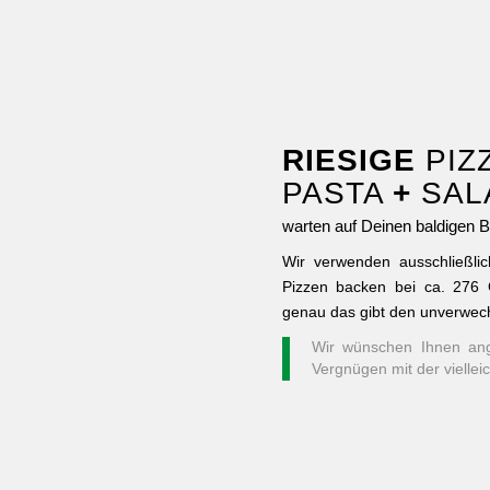
RIESIGE
PIZ
PASTA
+
SAL
warten auf Deinen baldigen 
Wir verwenden ausschließlic
Pizzen backen bei ca. 276 G
genau das gibt den unverwe
Wir wünschen Ihnen ang
Vergnügen mit der viellei