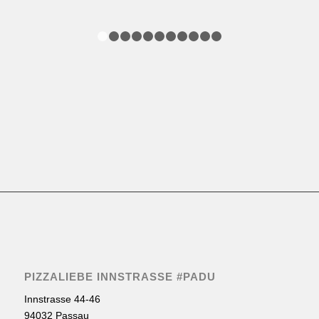
1
2
3
4
5
6
7
8
9
10
11
PIZZALIEBE INNSTRASSE #PADU
Innstrasse 44-46
94032 Passau