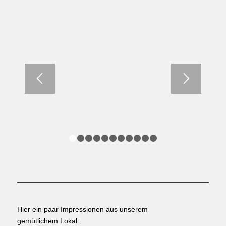
1
2
3
4
5
6
7
8
9
10
11
Hier ein paar Impressionen aus unserem
gemütlichem Lokal: